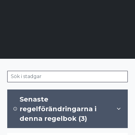
Sök i
stadgar
Senaste
regelförändringarna i
denna regelbok (
3
)