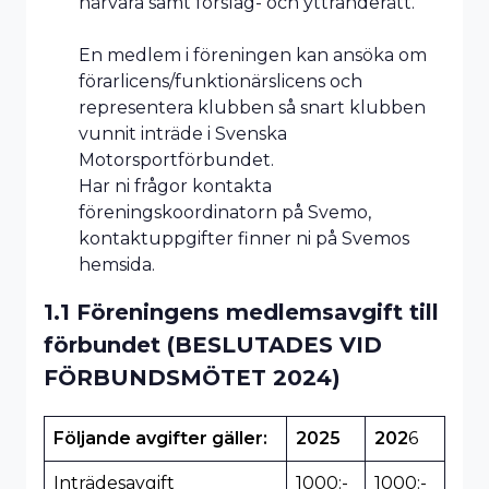
närvara samt förslag- och yttranderätt.
En medlem i föreningen kan ansöka om
förarlicens/funktionärslicens och
representera klubben så snart klubben
vunnit inträde i Svenska
Motorsportförbundet.
Har ni frågor kontakta
föreningskoordinatorn på Svemo,
kontaktuppgifter finner ni på Svemos
hemsida.
1.1 Föreningens medlemsavgift till
förbundet (BESLUTADES VID
FÖRBUNDSMÖTET 2024)
Följande avgifter gäller:
2025
202
6
Inträdesavgift
1000:-
1000:-