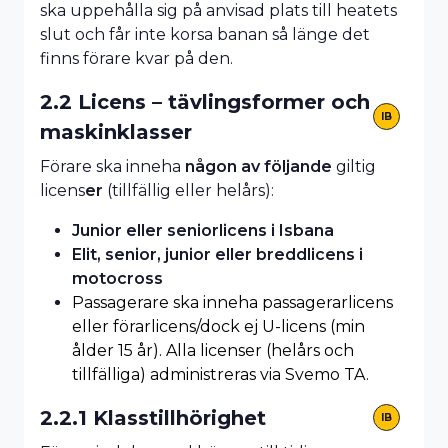
ska uppehålla sig på anvisad plats till heatets
slut och får inte korsa banan så länge det
finns förare kvar på den.
2.2 Licens – tävlingsformer och
IB
maskinklasser
Förare ska inneha
någon av följande
giltig
licens
er
(tillfällig eller helårs):
Junior eller seniorlicens i Isbana
Elit, senior, junior eller breddlicens i
motocross
Passagerare ska inneha passagerarlicens
eller förarlicens/dock ej U-licens (min
ålder 15 år). Alla licenser (helårs och
tillfälliga) administreras via Svemo TA.
2.2.1 Klasstillhörighet
IB