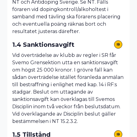
NT och Antidoping Sverige. Se NT. Fälls
föraren vid dopingkontroll/alkoholtest i
samband med tävling ska förarens placering
och eventuella poäng räknas bort och
resultatet justeras därefter.
1.4 Sanktionsavgift
IB
Vid överträdelse av klubb av regler i SR får
Svemo Grensektion utta en sanktionsavgift
om högst 25 000 kronor. I grövre fall kan
sådan överträdelse istället föranleda anmälan
till bestraffning i enlighet med kap. 14 i RF:s
stadgar. Beslut om uttagande av
sanktionsavgift kan överklagas till Svemos
Disciplin inom två veckor från beslutsdatum.
Vid överklagande av Disciplin beslut gäller
bestämmelsen i NT 15.2.3.2.
1.5 Tillstånd
IB