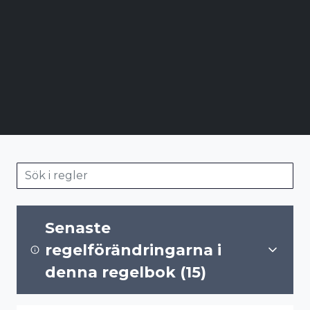
Sök i
regler
Senaste
regelförändringarna i
denna regelbok (
15
)