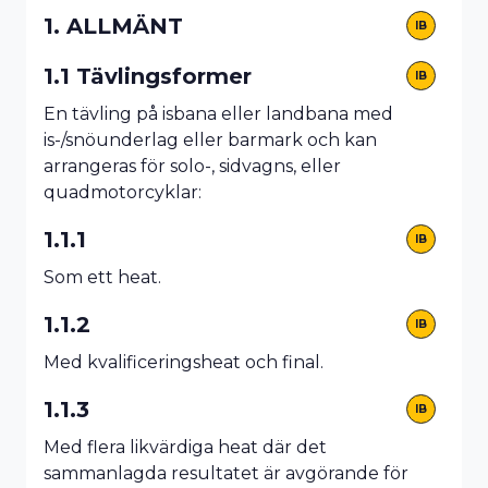
1. ALLMÄNT
IB
1.1 Tävlingsformer
IB
En tävling på isbana eller landbana med
is-/snöunderlag eller barmark och kan
arrangeras för solo-, sidvagns, eller
quadmotorcyklar:
1.1.1
IB
Som ett heat.
1.1.2
IB
Med kvalificeringsheat och final.
1.1.3
IB
Med flera likvärdiga heat där det
sammanlagda resultatet är avgörande för