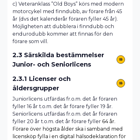
c) Veteranklass ”Old Boys” körs med modern
motorcykel med finndubb, av förare från 45
år (dvs det kalenderår föraren fyller 45 år).
Möjligheten att dubblera i finndubb och
endurodubb kommer att finnas för den
förare som vill.
2.3 Särskilda bestämmelser
IB
Junior- och Seniorlicens
2.3.1 Licenser och
IB
åldersgrupper
Juniorlicens utfärdas fr.o.m. det år föraren
fyller 16 år t.o.m. det år förare fyller 19 år.
Seniorlicens utfärdas fr.o.m. det år föraren
fyller 20 år t.o.m. det år förare fyller
64 år.
Förare över högsta ålder ska i samband med
licensköp fylla i en digital hälsodeklaration för