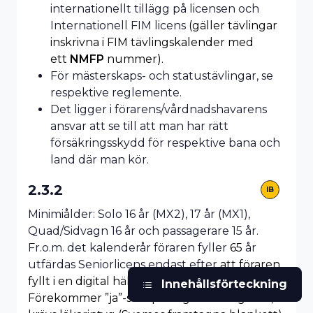
internationellt tillägg på licensen och
Internationell FIM licens
(gäller tävlingar
inskrivna i FIM tävlingskalender med
ett
NMFP
nummer).
För mästerskaps- och statustävlingar, se
respektive reglemente.
Det ligger i förarens/vårdnadshavarens
ansvar att se till att man har rätt
försäkringsskydd för respektive bana och
land där man kör.
2.3.2
IB
Minimiålder: Solo 16 år (MX2), 17 år (MX1),
Quad/Sidvagn 16 år och passagerare 15 år.
Fr.o.m. det kalenderår föraren fyller
65
år
utfärdas Seniorlicens endast efter
att föraren
fyllt i en digital hälsodeklaration .
Innehållsförteckning
Förekommer ”ja”-svar på någon av frågorna,