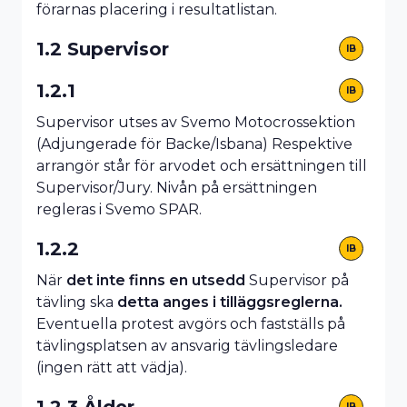
förarnas placering i resultatlistan.
1.2 Supervisor
IB
1.2.1
IB
Supervisor utses av Svemo Motocrossektion
(Adjungerade för Backe/Isbana) Respektive
arrangör står för arvodet och ersättningen till
Supervisor/Jury. Nivån på ersättningen
regleras i Svemo SPAR.
1.2.2
IB
När
det inte finns en utsedd
Supervisor på
tävling ska
detta anges i tilläggsreglerna.
Eventuella protest avgörs och fastställs på
tävlingsplatsen av ansvarig tävlingsledare
(ingen rätt att vädja).
1.2.3 Ålder
IB